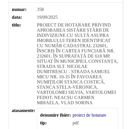
numar:
358
data:
19/09/2025
titlu:
PROIECT DE HOTARARE PRIVIND
APROBAREA SISTĂRII STĂRII DE
INDIVIZIUNE CU SULTĂ ASUPRA
IMOBILULUI TEREN IDENTIFICAT
CU NUMĂR CADASTRAL 232601,
ÎNSCRIS ÎN CARTEA FUNCIARĂ NR.
232601, ÎN SUPRAFAȚĂ DE 618 MP,
SITUAT ÎN MUNICIPIUL CONSTANȚA,
STRADA SLT. NICOLAE
DUMITRESCU - STRADA SAMUEL
MICU NR. 10-35 ÎN FAVOAREA
NUMIȚILOR STANCA COSTICĂ,
STANCA STELA-VERONICA,
VARTOLOMEI SILVIA, VARTOLOMEI
FEDOT, NEACȘU CARMEN
MIHAELA, VLAD SORINA
atasamente:
denumire fisier:
proiect de hotarare
tip:
pdf