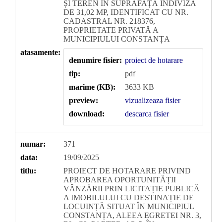
ȘI TEREN ÎN SUPRAFAȚĂ INDIVIZĂ
DE 31,02 MP, IDENTIFICAT CU NR.
CADASTRAL NR. 218376,
PROPRIETATE PRIVATĂ A
MUNICIPIULUI CONSTANȚA
atasamente:
denumire fisier:
proiect de hotarare
tip:
pdf
marime (KB):
3633 KB
preview:
vizualizeaza fisier
download:
descarca fisier
numar:
371
data:
19/09/2025
titlu:
PROIECT DE HOTARARE PRIVIND
APROBAREA OPORTUNITĂȚII
VÂNZĂRII PRIN LICITAȚIE PUBLICĂ
A IMOBILULUI CU DESTINAȚIE DE
LOCUINȚĂ SITUAT ÎN MUNICIPIUL
CONSTANȚA, ALEEA EGRETEI NR. 3,