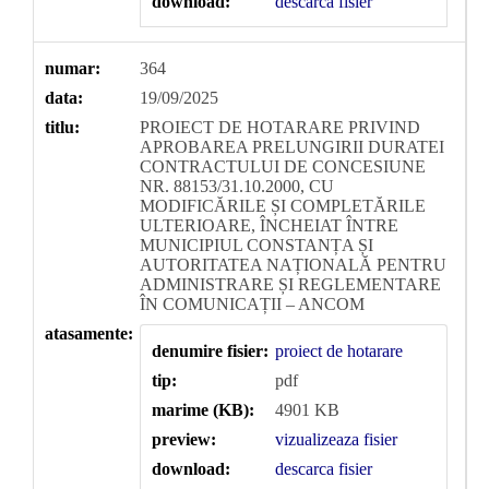
download:
descarca fisier
numar:
364
data:
19/09/2025
titlu:
PROIECT DE HOTARARE PRIVIND
APROBAREA PRELUNGIRII DURATEI
CONTRACTULUI DE CONCESIUNE
NR. 88153/31.10.2000, CU
MODIFICĂRILE ȘI COMPLETĂRILE
ULTERIOARE, ÎNCHEIAT ÎNTRE
MUNICIPIUL CONSTANȚA ȘI
AUTORITATEA NAȚIONALĂ PENTRU
ADMINISTRARE ȘI REGLEMENTARE
ÎN COMUNICAȚII – ANCOM
atasamente:
denumire fisier:
proiect de hotarare
tip:
pdf
marime (KB):
4901 KB
preview:
vizualizeaza fisier
download:
descarca fisier