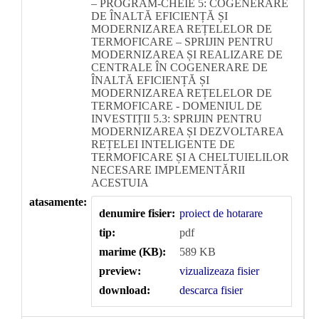
– PROGRAM-CHEIE 5: COGENERARE
DE ÎNALTĂ EFICIENȚĂ ȘI
MODERNIZAREA REȚELELOR DE
TERMOFICARE – SPRIJIN PENTRU
MODERNIZAREA ȘI REALIZARE DE
CENTRALE ÎN COGENERARE DE
ÎNALTĂ EFICIENȚĂ ȘI
MODERNIZAREA REȚELELOR DE
TERMOFICARE - DOMENIUL DE
INVESTIȚII 5.3: SPRIJIN PENTRU
MODERNIZAREA ȘI DEZVOLTAREA
REȚELEI INTELIGENTE DE
TERMOFICARE ȘI A CHELTUIELILOR
NECESARE IMPLEMENTĂRII
ACESTUIA
atasamente:
denumire fisier:
proiect de hotarare
tip:
pdf
marime (KB):
589 KB
preview:
vizualizeaza fisier
download:
descarca fisier