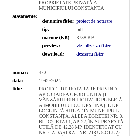
PROPRIETATE PRIVATĂ A
MUNICIPIULUI CONSTANȚA
atasamente:
denumire fisier:
proiect de hotarare
tip:
pdf
marime (KB):
3788 KB
preview:
vizualizeaza fisier
download:
descarca fisier
numar:
372
data:
19/09/2025
titlu:
PROIECT DE HOTARARE PRIVIND
APROBAREA OPORTUNITĂȚII
VÂNZĂRII PRIN LICITAȚIE PUBLICĂ
A IMOBILULUI CU DESTINAȚIE DE
LOCUINȚĂ SITUAT ÎN MUNICIPIUL
CONSTANȚA, ALEEA EGRETEI NR. 3,
BL. C2, ETAJ 1, AP. 22, ÎN SUPRAFAȚĂ
UTILĂ DE 42,28 MP, IDENTIFICAT CU
NR. CADASTRAL NR. 218376-C1-U22