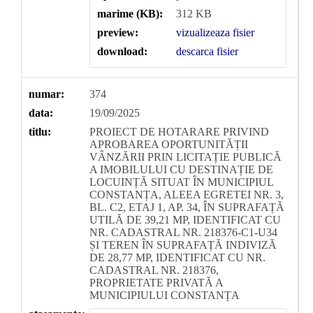
marime (KB):
312 KB
preview:
vizualizeaza fisier
download:
descarca fisier
numar:
374
data:
19/09/2025
titlu:
PROIECT DE HOTARARE PRIVIND
APROBAREA OPORTUNITĂȚII
VÂNZĂRII PRIN LICITAȚIE PUBLICĂ
A IMOBILULUI CU DESTINAȚIE DE
LOCUINȚĂ SITUAT ÎN MUNICIPIUL
CONSTANȚA, ALEEA EGRETEI NR. 3,
BL. C2, ETAJ 1, AP. 34, ÎN SUPRAFAȚĂ
UTILĂ DE 39,21 MP, IDENTIFICAT CU
NR. CADASTRAL NR. 218376-C1-U34
ȘI TEREN ÎN SUPRAFAȚĂ INDIVIZĂ
DE 28,77 MP, IDENTIFICAT CU NR.
CADASTRAL NR. 218376,
PROPRIETATE PRIVATĂ A
MUNICIPIULUI CONSTANȚA