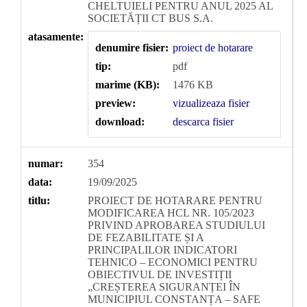
CHELTUIELI PENTRU ANUL 2025 AL
SOCIETĂȚII CT BUS S.A.
atasamente:
denumire fisier:
proiect de hotarare
tip:
pdf
marime (KB):
1476 KB
preview:
vizualizeaza fisier
download:
descarca fisier
numar:
354
data:
19/09/2025
titlu:
PROIECT DE HOTARARE PENTRU
MODIFICAREA HCL NR. 105/2023
PRIVIND APROBAREA STUDIULUI
DE FEZABILITATE ȘI A
PRINCIPALILOR INDICATORI
TEHNICO – ECONOMICI PENTRU
OBIECTIVUL DE INVESTIȚII
„CREȘTEREA SIGURANȚEI ÎN
MUNICIPIUL CONSTANȚA – SAFE