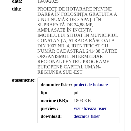
data:
19/09/2025
titlu:
PROIECT DE HOTARARE PRIVIND
DAREA ÎN FOLOSINȚĂ GRATUITĂ A
UNUI NUMĂR DE 3 SPAȚII ÎN
SUPRAFAȚĂ DE 24,88 MP,
AMPLASATE ÎN INCINTA
IMOBILULUI SITUAT ÎN MUNICIPIUL
CONSTANȚA, STRADA RĂSCOALA
DIN 1907 NR. 4, IDENTIFICAT CU
NUMĂR CADASTRAL 241438 CĂTRE
ORGANISMUL INTERMEDIAR
REGIONAL PENTRU PROGRAME
EUROPENE CAPITAL UMAN-
REGIUNEA SUD-EST
atasamente:
denumire fisier:
proiect de hotarare
tip:
pdf
marime (KB):
1803 KB
preview:
vizualizeaza fisier
download:
descarca fisier