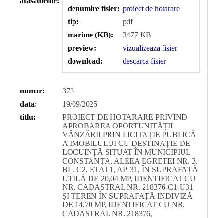
atasamente:
denumire fisier:
proiect de hotarare
tip:
pdf
marime (KB):
3477 KB
preview:
vizualizeaza fisier
download:
descarca fisier
numar:
373
data:
19/09/2025
titlu:
PROIECT DE HOTARARE PRIVIND
APROBAREA OPORTUNITĂȚII
VÂNZĂRII PRIN LICITAȚIE PUBLICĂ
A IMOBILULUI CU DESTINAȚIE DE
LOCUINȚĂ SITUAT ÎN MUNICIPIUL
CONSTANȚA, ALEEA EGRETEI NR. 3,
BL. C2, ETAJ 1, AP. 31, ÎN SUPRAFAȚĂ
UTILĂ DE 20,04 MP, IDENTIFICAT CU
NR. CADASTRAL NR. 218376-C1-U31
ȘI TEREN ÎN SUPRAFAȚĂ INDIVIZĂ
DE 14,70 MP, IDENTIFICAT CU NR.
CADASTRAL NR. 218376,