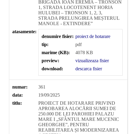
BRIGADĂ IOAN EREMIA – TRONSON
1, STRADA LOCOTENENT HORIA
HULUBEI – TRONSON 1, 2, 3,
STRADA PRELUNGIREA MEȘTERUL
MANOLE - EXTINDERE”
atasamente:
denumire fisier:
proiect de hotarare
tip:
pdf
marime (KB):
4078 KB
preview:
vizualizeaza fisier
download:
descarca fisier
numar:
361
data:
19/09/2025
titlu:
PROIECT DE HOTARARE PRIVIND
APROBAREA ALOCĂRII SUMEI DE
250.000 DE LEI PAROHIEI PALAZU
MARE I „SFÂNTUL MARE MUCENIC
GHEORGHE”, PENTRU
REABILITAREA ȘI MODERNIZAREA