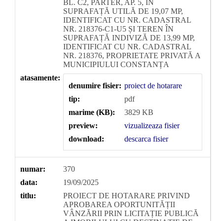
BL. C2, PARTER, AP. 5, ÎN
SUPRAFAȚĂ UTILĂ DE 19,07 MP,
IDENTIFICAT CU NR. CADASTRAL
NR. 218376-C1-U5 ȘI TEREN ÎN
SUPRAFAȚĂ INDIVIZĂ DE 13,99 MP,
IDENTIFICAT CU NR. CADASTRAL
NR. 218376, PROPRIETATE PRIVATĂ A
MUNICIPIULUI CONSTANȚA
atasamente:
denumire fisier:
proiect de hotarare
tip:
pdf
marime (KB):
3829 KB
preview:
vizualizeaza fisier
download:
descarca fisier
numar:
370
data:
19/09/2025
titlu:
PROIECT DE HOTARARE PRIVIND
APROBAREA OPORTUNITĂȚII
VÂNZĂRII PRIN LICITAȚIE PUBLICĂ