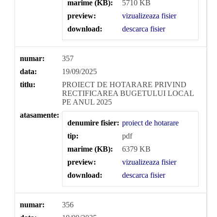
marime (KB):
5710 KB
preview:
vizualizeaza fisier
download:
descarca fisier
numar:
357
data:
19/09/2025
titlu:
PROIECT DE HOTARARE PRIVIND
RECTIFICAREA BUGETULUI LOCAL
PE ANUL 2025
atasamente:
denumire fisier:
proiect de hotarare
tip:
pdf
marime (KB):
6379 KB
preview:
vizualizeaza fisier
download:
descarca fisier
numar:
356