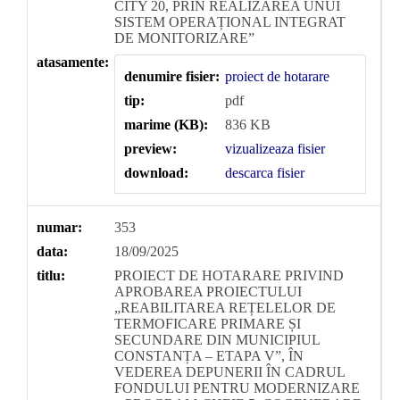
CITY 20, PRIN REALIZAREA UNUI
SISTEM OPERAȚIONAL INTEGRAT
DE MONITORIZARE”
atasamente:
denumire fisier:
proiect de hotarare
tip:
pdf
marime (KB):
836 KB
preview:
vizualizeaza fisier
download:
descarca fisier
numar:
353
data:
18/09/2025
titlu:
PROIECT DE HOTARARE PRIVIND
APROBAREA PROIECTULUI
„REABILITAREA REȚELELOR DE
TERMOFICARE PRIMARE ȘI
SECUNDARE DIN MUNICIPIUL
CONSTANȚA – ETAPA V”, ÎN
VEDEREA DEPUNERII ÎN CADRUL
FONDULUI PENTRU MODERNIZARE