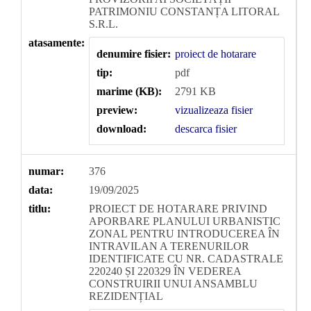
PATRIMONIU CONSTANȚA LITORAL
S.R.L.
atasamente:
denumire fisier:
proiect de hotarare
tip:
pdf
marime (KB):
2791 KB
preview:
vizualizeaza fisier
download:
descarca fisier
numar:
376
data:
19/09/2025
titlu:
PROIECT DE HOTARARE PRIVIND
APORBARE PLANULUI URBANISTIC
ZONAL PENTRU INTRODUCEREA ÎN
INTRAVILAN A TERENURILOR
IDENTIFICATE CU NR. CADASTRALE
220240 ȘI 220329 ÎN VEDEREA
CONSTRUIRII UNUI ANSAMBLU
REZIDENȚIAL