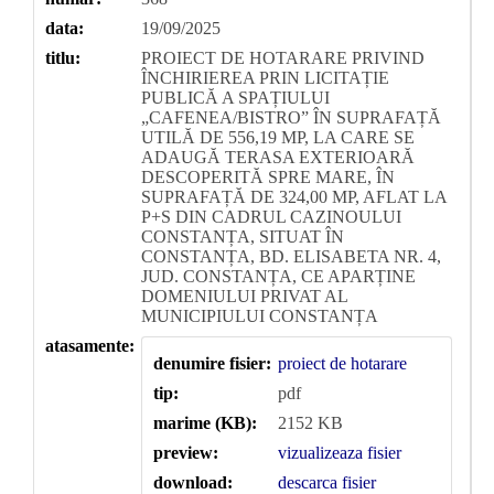
data:
19/09/2025
titlu:
PROIECT DE HOTARARE PRIVIND
ÎNCHIRIEREA PRIN LICITAȚIE
PUBLICĂ A SPAȚIULUI
„CAFENEA/BISTRO” ÎN SUPRAFAȚĂ
UTILĂ DE 556,19 MP, LA CARE SE
ADAUGĂ TERASA EXTERIOARĂ
DESCOPERITĂ SPRE MARE, ÎN
SUPRAFAȚĂ DE 324,00 MP, AFLAT LA
P+S DIN CADRUL CAZINOULUI
CONSTANȚA, SITUAT ÎN
CONSTANȚA, BD. ELISABETA NR. 4,
JUD. CONSTANȚA, CE APARȚINE
DOMENIULUI PRIVAT AL
MUNICIPIULUI CONSTANȚA
atasamente:
denumire fisier:
proiect de hotarare
tip:
pdf
marime (KB):
2152 KB
preview:
vizualizeaza fisier
download:
descarca fisier