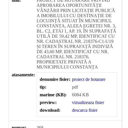
titlu:
PROIECT DE HOTARARE PRIVIND
APROBAREA OPORTUNITĂȚII
VÂNZĂRII PRIN LICITAȚIE PUBLICĂ
A IMOBILULUI CU DESTINAȚIE DE
LOCUINȚĂ SITUAT ÎN MUNICIPIUL
CONSTANȚA, ALEEA EGRETEI NR. 3,
BL. C2, ETAJ 1, AP. 19, ÎN SUPRAFAȚĂ
UTILĂ DE 59,42 MP, IDENTIFICAT CU
NR. CADASTRAL NR. 218376-C1-U19
ȘI TEREN ÎN SUPRAFAȚĂ INDIVIZĂ
DE 43,60 MP, IDENTIFICAT CU NR.
CADASTRAL NR. 218376,
PROPRIETATE PRIVATĂ A
MUNICIPIULUI CONSTANȚA
atasamente:
denumire fisier:
proiect de hotarare
tip:
pdf
marime (KB):
6084 KB
preview:
vizualizeaza fisier
download:
descarca fisier
numar:
368