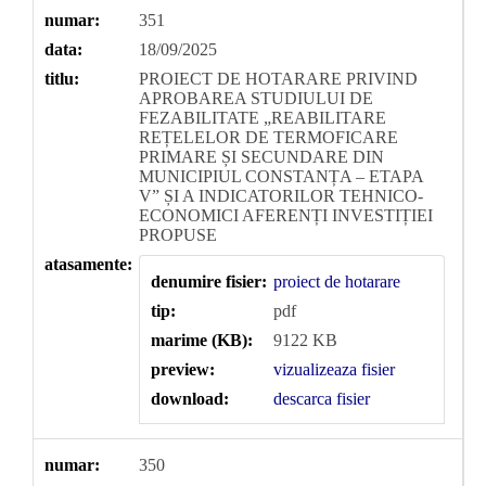
numar:
351
data:
18/09/2025
titlu:
PROIECT DE HOTARARE PRIVIND
APROBAREA STUDIULUI DE
FEZABILITATE „REABILITARE
REȚELELOR DE TERMOFICARE
PRIMARE ȘI SECUNDARE DIN
MUNICIPIUL CONSTANȚA – ETAPA
V” ȘI A INDICATORILOR TEHNICO-
ECONOMICI AFERENȚI INVESTIȚIEI
PROPUSE
atasamente:
denumire fisier:
proiect de hotarare
tip:
pdf
marime (KB):
9122 KB
preview:
vizualizeaza fisier
download:
descarca fisier
numar:
350