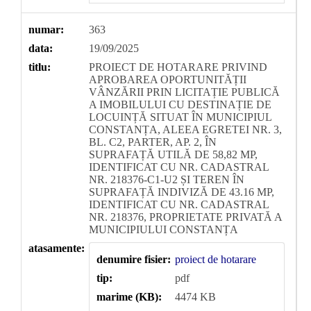
numar:
363
data:
19/09/2025
titlu:
PROIECT DE HOTARARE PRIVIND
APROBAREA OPORTUNITĂȚII
VÂNZĂRII PRIN LICITAȚIE PUBLICĂ
A IMOBILULUI CU DESTINAȚIE DE
LOCUINȚĂ SITUAT ÎN MUNICIPIUL
CONSTANȚA, ALEEA EGRETEI NR. 3,
BL. C2, PARTER, AP. 2, ÎN
SUPRAFAȚĂ UTILĂ DE 58,82 MP,
IDENTIFICAT CU NR. CADASTRAL
NR. 218376-C1-U2 ȘI TEREN ÎN
SUPRAFAȚĂ INDIVIZĂ DE 43.16 MP,
IDENTIFICAT CU NR. CADASTRAL
NR. 218376, PROPRIETATE PRIVATĂ A
MUNICIPIULUI CONSTANȚA
atasamente:
denumire fisier:
proiect de hotarare
tip:
pdf
marime (KB):
4474 KB