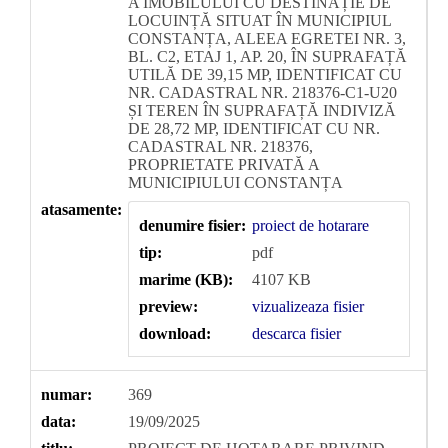
A IMOBILULUI CU DESTINAȚIE DE
LOCUINȚĂ SITUAT ÎN MUNICIPIUL
CONSTANȚA, ALEEA EGRETEI NR. 3,
BL. C2, ETAJ 1, AP. 20, ÎN SUPRAFAȚĂ
UTILĂ DE 39,15 MP, IDENTIFICAT CU
NR. CADASTRAL NR. 218376-C1-U20
ȘI TEREN ÎN SUPRAFAȚĂ INDIVIZĂ
DE 28,72 MP, IDENTIFICAT CU NR.
CADASTRAL NR. 218376,
PROPRIETATE PRIVATĂ A
MUNICIPIULUI CONSTANȚA
atasamente:
denumire fisier:
proiect de hotarare
tip:
pdf
marime (KB):
4107 KB
preview:
vizualizeaza fisier
download:
descarca fisier
numar:
369
data:
19/09/2025