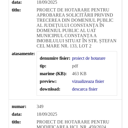
data:
18/09/2025
titlu:
PROIECT DE HOTARARE PENTRU
APROBAREA SOLICITĂRII PRIVIND
TRECEREA DIN DOMENIUL PUBLIC
AL JUDEȚULUI CONSTANȚA ÎN
DOMENIUL PUBLIC AL UAT
MUNICIPIUL CONSTANȚA A
IMOBILULUI SITUAT ÎN STR. ȘTEFAN
CEL MARE NR. 133, LOT 2
atasamente:
denumire fisier:
proiect de hotarare
tip:
pdf
marime (KB):
463 KB
preview:
vizualizeaza fisier
download:
descarca fisier
numar:
349
data:
18/09/2025
titlu:
PROIECT DE HOTARARE PENTRU
MODIFICAREA HCL NR. 459/2024