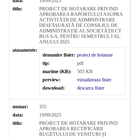
data:
19/09/2025
titlu:
PROIECT DE HOTARARE PRIVIND
APROBAREA RAPORTULUI ASUPRA
ACTIVITĂȚII DE ADMINISTRARE
DESFĂȘURATĂ DE CONSILIUL DE
ADMINISTRAȚIE AL SOCIETĂȚII CT
BUS S.A. PENTRU SEMESTRUL I AL
ANULUI 2025
atasamente:
denumire fisier:
proiect de hotarare
tip:
pdf
marime (KB):
503 KB
preview:
vizualizeaza fisier
download:
descarca fisier
numar:
355
data:
19/09/2025
titlu:
PROIECT DE HOTARARE PRIVIND
APROBAREA RECTIFICĂRII
BUGETULUI DE VENITURI ȘI