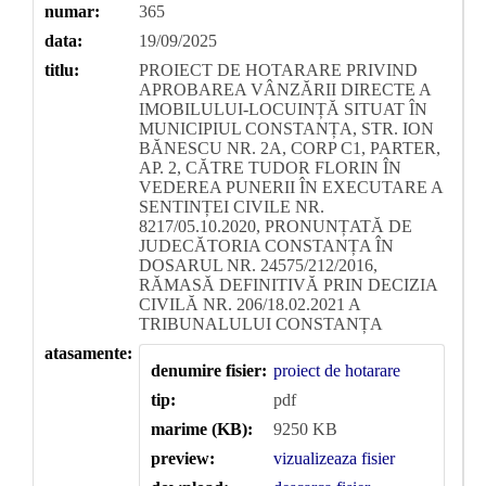
numar:
365
data:
19/09/2025
titlu:
PROIECT DE HOTARARE PRIVIND
APROBAREA VÂNZĂRII DIRECTE A
IMOBILULUI-LOCUINȚĂ SITUAT ÎN
MUNICIPIUL CONSTANȚA, STR. ION
BĂNESCU NR. 2A, CORP C1, PARTER,
AP. 2, CĂTRE TUDOR FLORIN ÎN
VEDEREA PUNERII ÎN EXECUTARE A
SENTINȚEI CIVILE NR.
8217/05.10.2020, PRONUNȚATĂ DE
JUDECĂTORIA CONSTANȚA ÎN
DOSARUL NR. 24575/212/2016,
RĂMASĂ DEFINITIVĂ PRIN DECIZIA
CIVILĂ NR. 206/18.02.2021 A
TRIBUNALULUI CONSTANȚA
atasamente:
denumire fisier:
proiect de hotarare
tip:
pdf
marime (KB):
9250 KB
preview:
vizualizeaza fisier